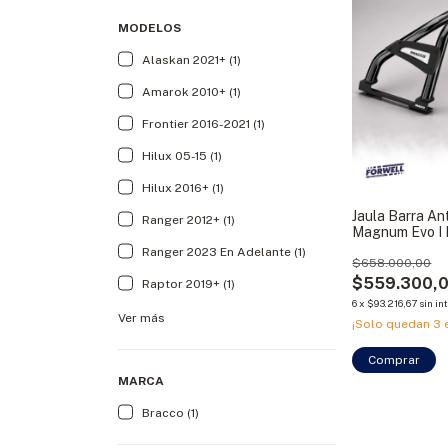
MODELOS
Alaskan 2021+ (1)
Amarok 2010+ (1)
Frontier 2016-2021 (1)
Hilux 05-15 (1)
Hilux 2016+ (1)
Jaula Barra An
Ranger 2012+ (1)
Magnum Evo I 
Ranger 2023 En Adelante (1)
$658.000,00
$559.300,
Raptor 2019+ (1)
6
x
$93.216,67
sin in
Ver más
¡Solo quedan
3
e
Comprar
MARCA
Bracco (1)