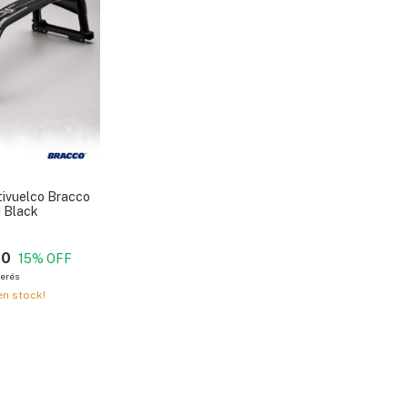
tivuelco Bracco
I Black
00
15
% OFF
terés
n stock!