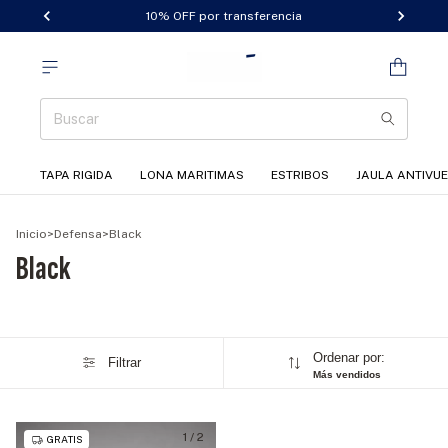
10% OFF por transferencia
TAPA RIGIDA
LONA MARITIMAS
ESTRIBOS
JAULA ANTIVU
Inicio
>
Defensa
>
Black
Black
Ordenar por:
Filtrar
Más vendidos
1
/
2
GRATIS