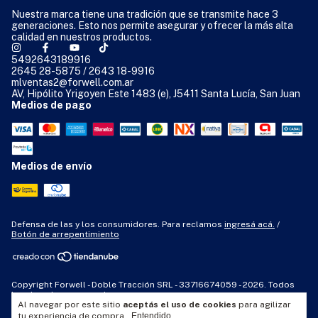
Nuestra marca tiene una tradición que se transmite hace 3
generaciones. Esto nos permite asegurar y ofrecer la más alta
calidad en nuestros productos.
5492643189916
2645 28-5875 / 2643 18-9916
mlventas2@forwell.com.ar
AV, Hipólito Yrigoyen Este 1483 (e), J5411 Santa Lucía, San Juan
Medios de pago
Medios de envío
Defensa de las y los consumidores. Para reclamos
ingresá acá.
/
Botón de arrepentimiento
Copyright Forwell - Doble Tracción SRL - 33716674059 - 2026. Todos
los derechos reservados.
Al navegar por este sitio
aceptás el uso de cookies
para agilizar
tu experiencia de compra.
Entendido