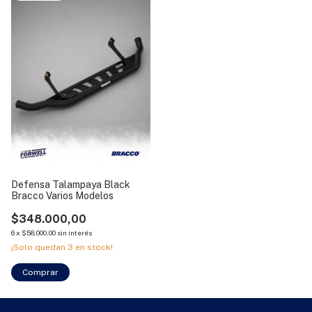
Defensa Talampaya Black
Bracco Varios Modelos
$348.000,00
6
x
$58.000,00
sin interés
¡Solo quedan
3
en stock!
Comprar