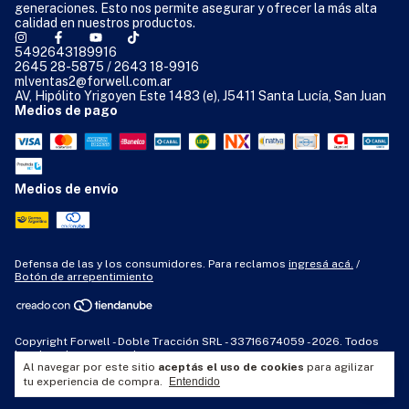
generaciones. Esto nos permite asegurar y ofrecer la más alta
calidad en nuestros productos.
5492643189916
2645 28-5875 / 2643 18-9916
mlventas2@forwell.com.ar
AV, Hipólito Yrigoyen Este 1483 (e), J5411 Santa Lucía, San Juan
Medios de pago
Medios de envío
Defensa de las y los consumidores. Para reclamos
ingresá acá.
/
Botón de arrepentimiento
Copyright Forwell - Doble Tracción SRL - 33716674059 - 2026. Todos
los derechos reservados.
Al navegar por este sitio
aceptás el uso de cookies
para agilizar
tu experiencia de compra.
Entendido