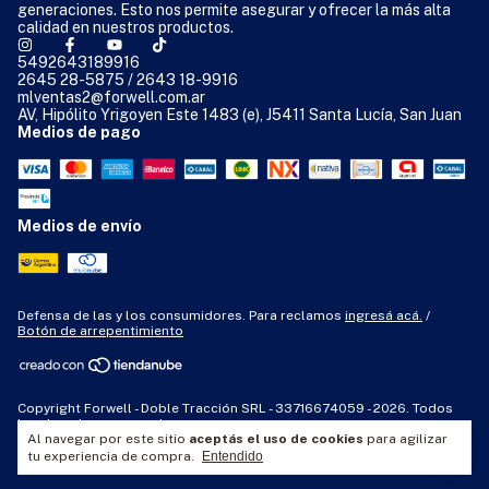
generaciones. Esto nos permite asegurar y ofrecer la más alta
calidad en nuestros productos.
5492643189916
2645 28-5875 / 2643 18-9916
mlventas2@forwell.com.ar
AV, Hipólito Yrigoyen Este 1483 (e), J5411 Santa Lucía, San Juan
Medios de pago
Medios de envío
Defensa de las y los consumidores. Para reclamos
ingresá acá.
/
Botón de arrepentimiento
Copyright Forwell - Doble Tracción SRL - 33716674059 - 2026. Todos
los derechos reservados.
Al navegar por este sitio
aceptás el uso de cookies
para agilizar
tu experiencia de compra.
Entendido