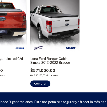
ger Limited C/d
Lona Ford Ranger Cabina
Simple 2012-2022 Bracco
00
$571.000,00
terés
6
x
$95.166,67
sin interés
Comprar
 hace 3 generaciones. Esto nos permite asegurar y ofrecer la más alta