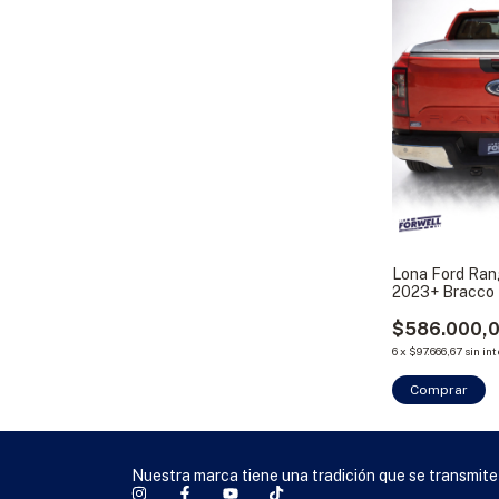
Lona Ford Ran
2023+ Bracco
$586.000,
6
x
$97.666,67
sin in
Comprar
Nuestra marca tiene una tradición que se transmite