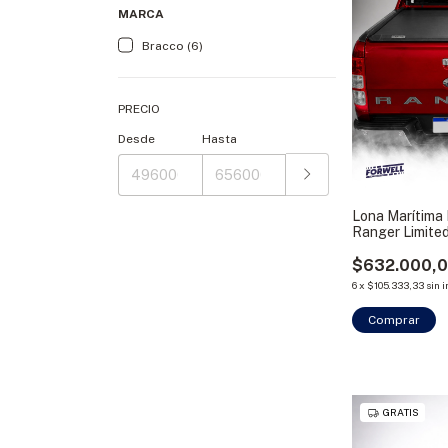
MARCA
Bracco (6)
PRECIO
Desde
Hasta
Lona Marítima
Ranger Limite
Bracco
$632.000,
6
x
$105.333,33
sin 
Comprar
GRATIS