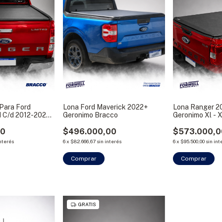
 Para Ford
Lona Ford Maverick 2022+
Lona Ranger 2
d C/d 2012-2022
Geronimo Bracco
Geronimo Xl - X
00
$496.000,00
$573.000,0
interés
6
x
$82.666,67
sin interés
6
x
$95.500,00
sin int
Comprar
Comprar
GRATIS