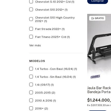
Comprar
Chevrolet S-10 2012+ C/d (1)
Chevrolet S10 2012+ (1)
Chevrolet S10 High Country
GRATIS
2012+ (1)
Fiat Strada 2022+ (1)
Fiat Titano 2025+ C/d (1)
Ver más
MODELOS
1.4 Turbo - Con Baul (16/24) (1)
1.4 Turbo - Sin Baul (16/24) (1)
1.4i (09/17) (1)
Jaula Bar Rac
Bandeja Porta
2005-2015 (2)
$1.244.000
2010 A 2016 (1)
6
x
$207.333,33
sin 
2016+ (2)