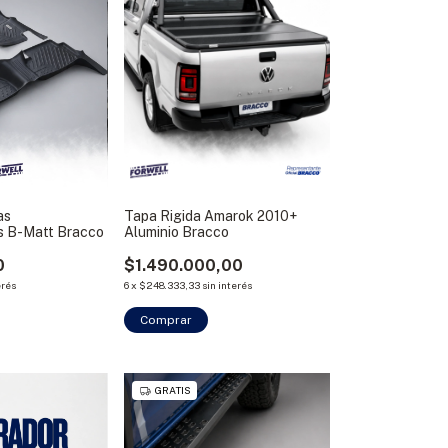
as
Tapa Rigida Amarok 2010+
 B-Matt Bracco
Aluminio Bracco
0
$1.490.000,00
erés
6
x
$248.333,33
sin interés
Comprar
GRATIS