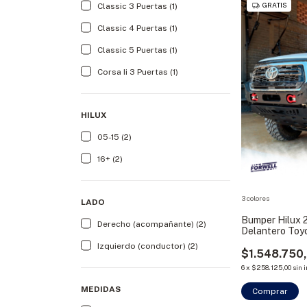
GRATIS
Classic 3 Puertas (1)
Classic 4 Puertas (1)
Classic 5 Puertas (1)
Corsa Ii 3 Puertas (1)
HILUX
05-15 (2)
16+ (2)
3 colores
LADO
Bumper Hilux 
Derecho (acompañante) (2)
Delantero Toy
Izquierdo (conductor) (2)
$1.548.750
6
x
$258.125,00
sin 
MEDIDAS
Comprar