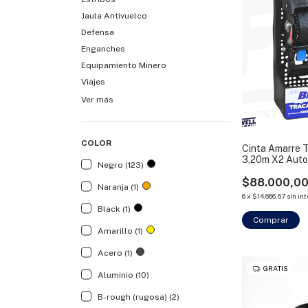
Jaula Antivuelco
Defensa
Enganches
Equipamiento Minero
Viajes
Ver más
COLOR
Cinta Amarre 
3,20m X2 Auto
Negro (123)
Bracco
$88.000,0
Naranja (1)
6
x
$14.666,67
sin in
Black (1)
Comprar
Amarillo (1)
Acero (1)
GRATIS
Aluminio (10)
B-rough (rugosa) (2)