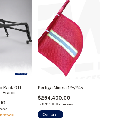
co Rack Off
Pertiga Minera 12v/24v
e Bracco
$254.400,00
,00
6
x
$42.400,00
sin interés
nterés
Comprar
n stock!