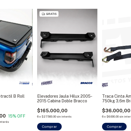
GRATIS
tractil B Roll
Elevadores Jaula Hilux 2005-
Traca Cinta A
2015 Cabina Doble Bracco
750kg 3,6m Br
$165.000,00
$36.000,00
,00
15
% OFF
6
x
$27.500,00
sin interés
6
x
$6.000,00
sin inte
interés
Comprar