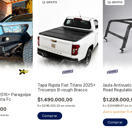
GRATIS
GRATIS
Tapa Rigida Fiat Titano 2025+
Jaula Antivuel
Tricuerpo B-rough Bracco
Road Regulabl
2016+ Paragolpe
ota Fc
$1.490.000,00
$1.228.000
6
x
$248.333,33
sin interés
6
x
$204.666,67
sin i
,00
¡Solo quedan
5
e
interés
Comprar
Comprar