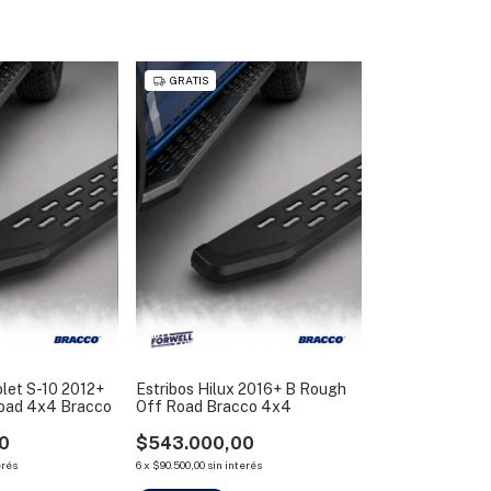
GRATIS
olet S-10 2012+
Estribos Hilux 2016+ B Rough
oad 4x4 Bracco
Off Road Bracco 4x4
0
$543.000,00
erés
6
x
$90.500,00
sin interés