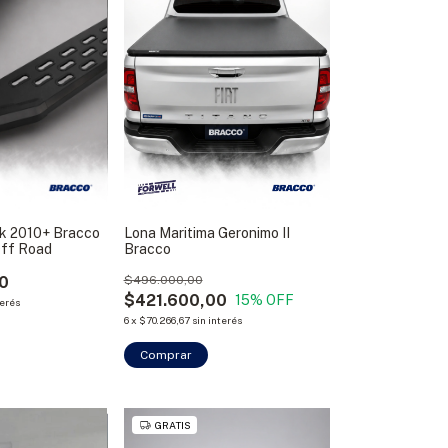
ok 2010+ Bracco
Lona Maritima Geronimo II
ff Road
Bracco
0
$496.000,00
$421.600,00
15
% OFF
terés
6
x
$70.266,67
sin interés
Comprar
GRATIS