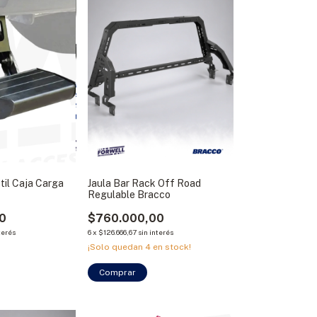
til Caja Carga
Jaula Bar Rack Off Road
Regulable Bracco
0
$760.000,00
terés
6
x
$126.666,67
sin interés
¡Solo quedan
4
en stock!
Comprar