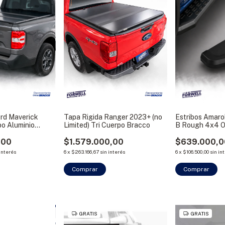
ord Maverick
Tapa Rigida Ranger 2023+ (no
Estribos Amar
po Aluminio
Limited) Tri Cuerpo Bracco
B Rough 4x4 O
,00
$1.579.000,00
$639.000,0
 interés
6
x
$263.166,67
sin interés
6
x
$106.500,00
sin in
Comprar
Comprar
GRATIS
GRATIS