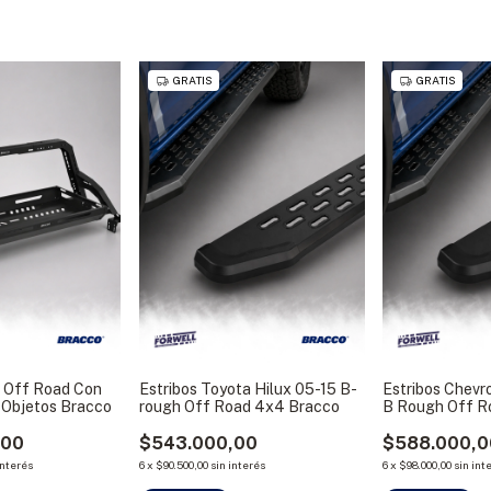
GRATIS
GRATIS
k Off Road Con
Estribos Toyota Hilux 05-15 B-
Estribos Chevr
 Objetos Bracco
rough Off Road 4x4 Bracco
B Rough Off R
,00
$543.000,00
$588.000,0
interés
6
x
$90.500,00
sin interés
6
x
$98.000,00
sin int