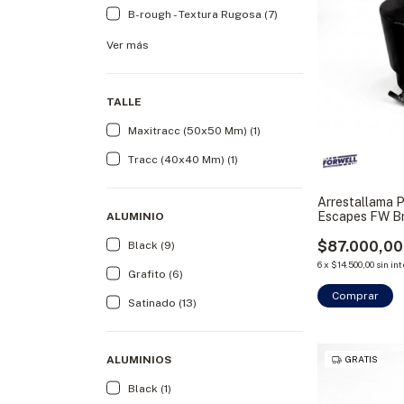
B-rough - Textura Rugosa (7)
Ver más
TALLE
Maxitracc (50x50 Mm) (1)
Tracc (40x40 Mm) (1)
Arrestallama 
Escapes FW B
ALUMINIO
$87.000,00
Black (9)
6
x
$14.500,00
sin in
Grafito (6)
Comprar
Satinado (13)
ALUMINIOS
GRATIS
Black (1)