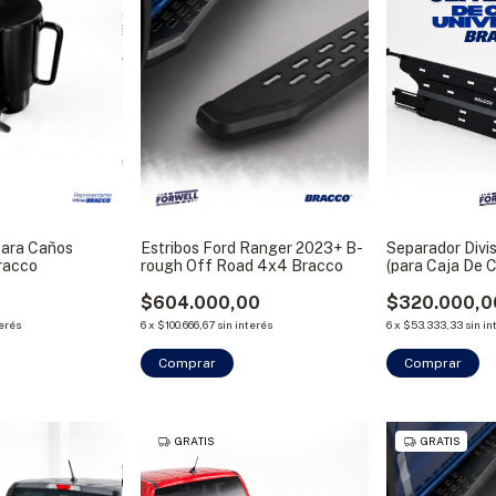
Para Caños
Estribos Ford Ranger 2023+ B-
Separador Divis
racco
rough Off Road 4x4 Bracco
(para Caja De 
$604.000,00
$320.000,0
terés
6
x
$100.666,67
sin interés
6
x
$53.333,33
sin in
Comprar
GRATIS
GRATIS