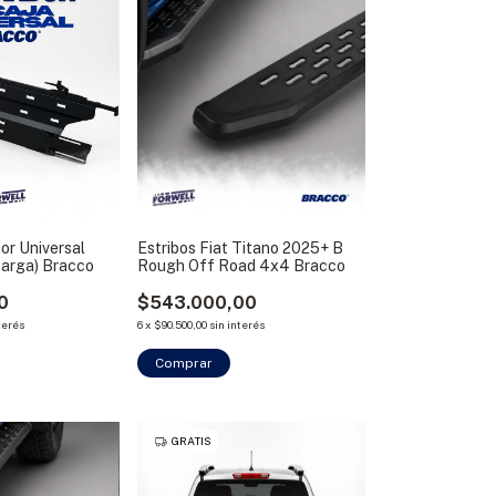
or Universal
Estribos Fiat Titano 2025+ B
Carga) Bracco
Rough Off Road 4x4 Bracco
0
$543.000,00
terés
6
x
$90.500,00
sin interés
Comprar
GRATIS