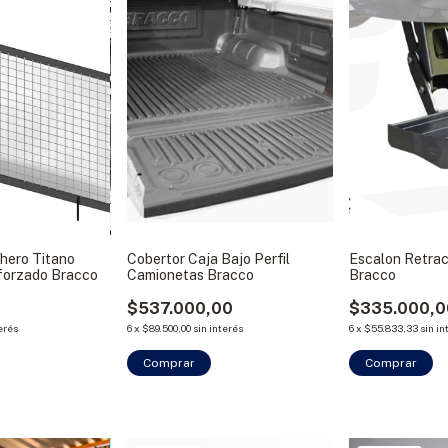
chero Titano
Cobertor Caja Bajo Perfil
Escalon Retrac
forzado Bracco
Camionetas Bracco
Bracco
0
$537.000,00
$335.000,0
terés
6
x
$89.500,00
sin interés
6
x
$55.833,33
sin in
Comprar
Comprar