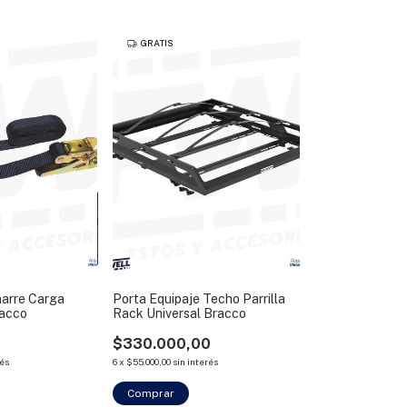
GRATIS
marre Carga
Porta Equipaje Techo Parrilla
acco
Rack Universal Bracco
$330.000,00
rés
6
x
$55.000,00
sin interés