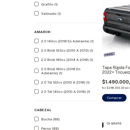
Grafito (1)
Satinado (1)
AMAROK:
2.0 140cv (2018 En Adelante) (1)
2.0 Bitdi 163cv (2010 A 2013) (1)
2.0 Bitdi 180cv (2014 A 2018) (1)
Tapa Rígida F
2.0 Bitdi 180cv (2018 En
2022+ Tricuer
Adelante) (1)
Bracco
$1.490.000
2.0 Tdi 122cv (2010 A 2018) (1)
6
x
$248.333,33
sin
2.0 Tdi 140cv (2010 A 2018) (1)
Comprar
CABEZAL
Bocha (88)
GRATIS
Perno (89)