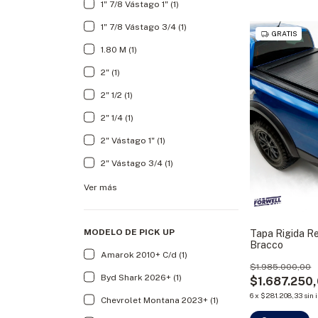
1" 7/8 Vástago 1" (1)
1" 7/8 Vástago 3/4 (1)
GRATIS
1.80 M (1)
2" (1)
2" 1/2 (1)
2" 1/4 (1)
2" Vástago 1" (1)
2" Vástago 3/4 (1)
Ver más
MODELO DE PICK UP
Tapa Rigida Re
Bracco
Amarok 2010+ C/d (1)
$1.985.000,00
Byd Shark 2026+ (1)
$1.687.250
6
x
$281.208,33
sin 
Chevrolet Montana 2023+ (1)