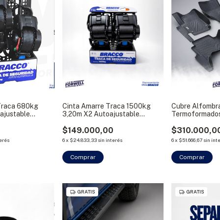
Traca 680kg
Cinta Amarre Traca 1500kg
Cubre Alfombr
ajustable
3,20m X2 Autoajustable
Termoformados
Bracco
0
$149.000,00
$310.000,0
terés
6
x
$24.833,33
sin interés
6
x
$51.666,67
sin int
Comprar
Comprar
GRATIS
GRATIS