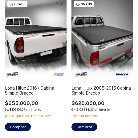
1
/
6
GRATIS
GRATIS
Lona Hilux 2016+ Cabina
Lona Hilux 2005-2015 Cabina
Simple Bracco
Simple Bracco
$655.000,00
$620.000,00
6
x
$109.166,67
sin interés
6
x
$103.333,33
sin interés
¡Solo quedan
4
en stock!
¡Última unidad!
Comprar
Comprar