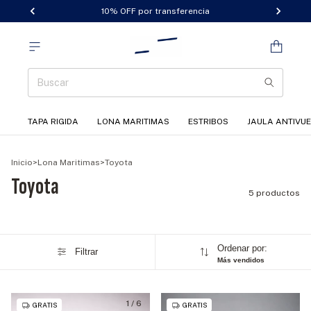
10% OFF por transferencia
TAPA RIGIDA
LONA MARITIMAS
ESTRIBOS
JAULA ANTIVU
Inicio
>
Lona Maritimas
>
Toyota
Toyota
5 productos
Ordenar por:
Filtrar
Más vendidos
1
/
6
GRATIS
GRATIS