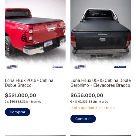
Lona Hilux 2016+ Cabina
Lona Hilux 05-15 Cabina Doble
Doble Bracco
Geronimo + Elevadores Bracco
$521.000,00
$656.000,00
6
x
$86.833,33
sin interés
6
x
$109.333,33
sin interés
¡Solo quedan
4
en stock!