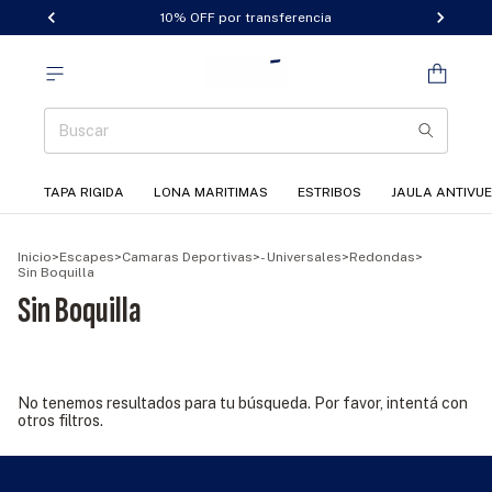
10% OFF por transferencia
TAPA RIGIDA
LONA MARITIMAS
ESTRIBOS
JAULA ANTIVU
Inicio
>
Escapes
>
Camaras Deportivas
>
- Universales
>
Redondas
>
Sin Boquilla
Sin Boquilla
No tenemos resultados para tu búsqueda. Por favor, intentá con
otros filtros.