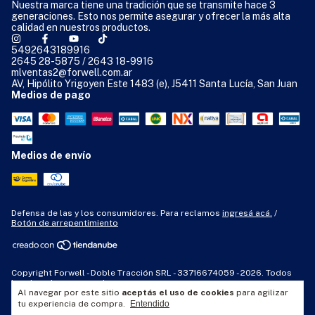
Nuestra marca tiene una tradición que se transmite hace 3
generaciones. Esto nos permite asegurar y ofrecer la más alta
calidad en nuestros productos.
5492643189916
2645 28-5875 / 2643 18-9916
mlventas2@forwell.com.ar
AV, Hipólito Yrigoyen Este 1483 (e), J5411 Santa Lucía, San Juan
Medios de pago
Medios de envío
Defensa de las y los consumidores. Para reclamos
ingresá acá.
/
Botón de arrepentimiento
Copyright Forwell - Doble Tracción SRL - 33716674059 - 2026. Todos
los derechos reservados.
Al navegar por este sitio
aceptás el uso de cookies
para agilizar
tu experiencia de compra.
Entendido