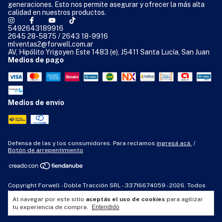
generaciones. Esto nos permite asegurar y ofrecer la más alta
calidad en nuestros productos.
5492643189916
2645 28-5875 / 2643 18-9916
mlventas2@forwell.com.ar
AV, Hipólito Yrigoyen Este 1483 (e), J5411 Santa Lucía, San Juan
Medios de pago
Medios de envío
Defensa de las y los consumidores. Para reclamos
ingresá acá.
/
Botón de arrepentimiento
Copyright Forwell - Doble Tracción SRL - 33716674059 - 2026. Todos
los derechos reservados.
Al navegar por este sitio
aceptás el uso de cookies
para agilizar
tu experiencia de compra.
Entendido