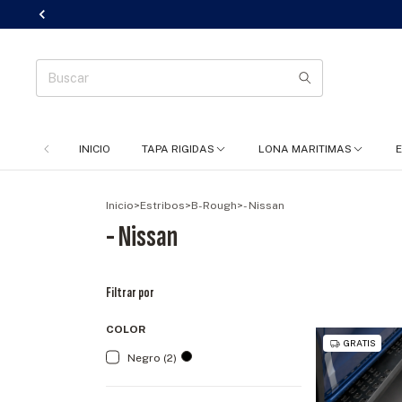
INICIO
TAPA RIGIDAS
LONA MARITIMAS
Inicio
>
Estribos
>
B-Rough
>
- Nissan
- Nissan
Filtrar por
COLOR
GRATIS
Negro (2)