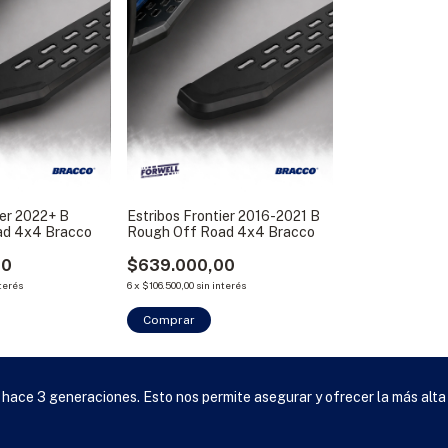
ier 2022+ B
Estribos Frontier 2016-2021 B
ad 4x4 Bracco
Rough Off Road 4x4 Bracco
00
$639.000,00
nterés
6
x
$106.500,00
sin interés
Comprar
 hace 3 generaciones. Esto nos permite asegurar y ofrecer la más alta