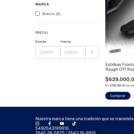
MARCA
Bracco (2)
PRECIO
Desde
Hasta
Estribos Front
Rough Off Ro
$639.000,
6
x
$106.500,00
sin i
Comprar
Nuestra marca tiene una tradición que se transmite
5492643189916
2645 28-5875 / 2643 18-9916