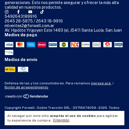
generaciones. Esto nos permite asegurar y ofrecer la más alta
calidad en nuestros productos.
5492643189916
2645 28-5875 / 2643 18-9916
mlventas2@forwell.com.ar
AV, Hipólito Yrigoyen Este 1483 (e), J5411 Santa Lucía, San Juan
Medios de pago
Medios de envío
Defensa de las y los consumidores. Para reclamos
ingresá acá.
/
Botón de arrepentimiento
Copyright Forwell - Doble Tracción SRL - 33716674059 - 2026. Todos
los derechos reservados.
Al navegar por este sitio
aceptás el uso de cookies
para agilizar
tu experiencia de compra.
Entendido