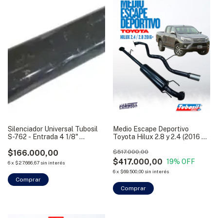
Silenciador Universal Tubosil
Medio Escape Deportivo
S-762 - Entrada 4 1/8"
Toyota Hilux 2.8 y 2.4 (2016 En
(250x1000mm)
Adelante) Tubosil
$166.000,00
$517.000,00
$417.000,00
19
% OFF
6
x
$27.666,67
sin interés
6
x
$69.500,00
sin interés