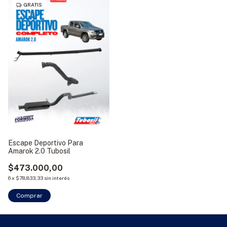
GRATIS
Escape Deportivo Para
Amarok 2.0 Tubosil
$473.000,00
6
x
$78.833,33
sin interés
Comprar