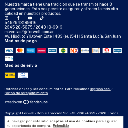
Nuestra marca tiene una tradición que se transmite hace 3
generaciones. Esto nos permite asegurar y ofrecer la más alta
calidad en nuestros productos.
5492643189916
2645 28-5875 / 2643 18-9916
mlventas2@forwell.com.ar
AV, Hipólito Yrigoyen Este 1483 (e), J5411 Santa Lucía, San Juan
Medios de pago
Medios de envío
Defensa de las y los consumidores. Para reclamos
ingresá acá.
/
Botón de arrepentimiento
Copyright Forwell - Doble Tracción SRL - 33716674059 - 2026. Todos
los derechos reservados.
Al navegar por este sitio
aceptás el uso de cookies
para agilizar
tu experiencia de compra.
Entendido