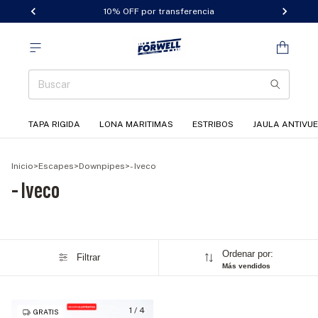
10% OFF por transferencia
TAPA RIGIDA
LONA MARITIMAS
ESTRIBOS
JAULA ANTIVU
Inicio
>
Escapes
>
Downpipes
>
- Iveco
- Iveco
Ordenar por:
Filtrar
Más vendidos
1
/
4
GRATIS