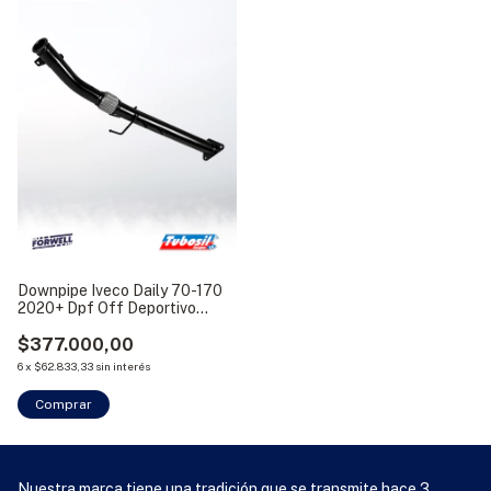
Downpipe Iveco Daily 70-170
2020+ Dpf Off Deportivo
Tubosil
$377.000,00
6
x
$62.833,33
sin interés
Comprar
Nuestra marca tiene una tradición que se transmite hace 3