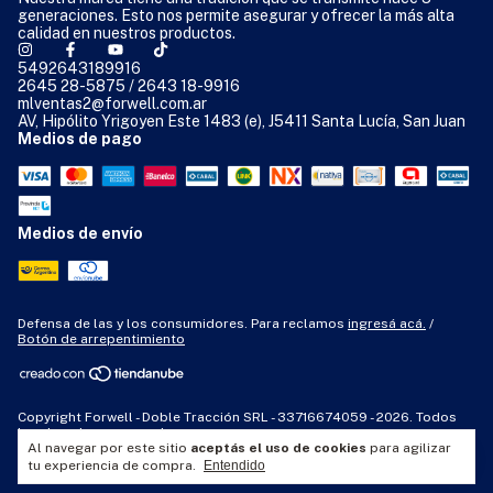
generaciones. Esto nos permite asegurar y ofrecer la más alta
calidad en nuestros productos.
5492643189916
2645 28-5875 / 2643 18-9916
mlventas2@forwell.com.ar
AV, Hipólito Yrigoyen Este 1483 (e), J5411 Santa Lucía, San Juan
Medios de pago
Medios de envío
Defensa de las y los consumidores. Para reclamos
ingresá acá.
/
Botón de arrepentimiento
Copyright Forwell - Doble Tracción SRL - 33716674059 - 2026. Todos
los derechos reservados.
Al navegar por este sitio
aceptás el uso de cookies
para agilizar
tu experiencia de compra.
Entendido