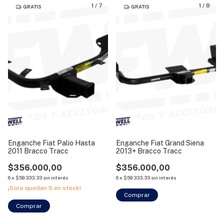
1
/
7
1
/
8
GRATIS
GRATIS
Enganche Fiat Palio Hasta
Enganche Fiat Grand Siena
2011 Bracco Tracc
2013+ Bracco Tracc
$356.000,00
$356.000,00
6
x
$59.333,33
sin interés
6
x
$59.333,33
sin interés
¡Solo quedan
5
en stock!
Comprar
Comprar