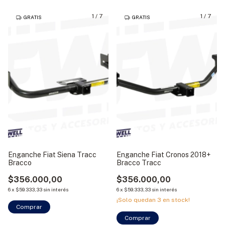
1
/
7
1
/
7
GRATIS
GRATIS
Enganche Fiat Siena Tracc
Enganche Fiat Cronos 2018+
Bracco
Bracco Tracc
$356.000,00
$356.000,00
6
x
$59.333,33
sin interés
6
x
$59.333,33
sin interés
¡Solo quedan
3
en stock!
Comprar
Comprar