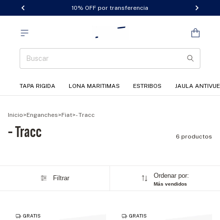
10% OFF por transferencia
TAPA RIGIDA
LONA MARITIMAS
ESTRIBOS
JAULA ANTIVU
Inicio
>
Enganches
>
Fiat
>
- Tracc
- Tracc
6 productos
Ordenar por:
Filtrar
Más vendidos
GRATIS
GRATIS