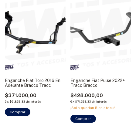
Enganche Fiat Toro 2016 En
Enganche Fiat Pulse 2022+
Adelante Bracco Tracc
Tracc Bracco
$371.000,00
$428.000,00
6
x
$61.833,33
sin interés
6
x
$71.333,33
sin interés
¡Solo quedan
5
en stock!
Comprar
Comprar