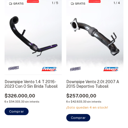
1
/
5
1
/
4
GRATIS
GRATIS
Downpipe Vento 1.4 T 2016-
Downpipe Vento 2.0t 2007 A
2023 Con O Sin Brida Tubosil
2015 Deportivo Tubosil
$326.000,00
$257.000,00
6
x
$54.333,33
sin interés
6
x
$42.833,33
sin interés
¡Solo quedan
4
en stock!
Comprar