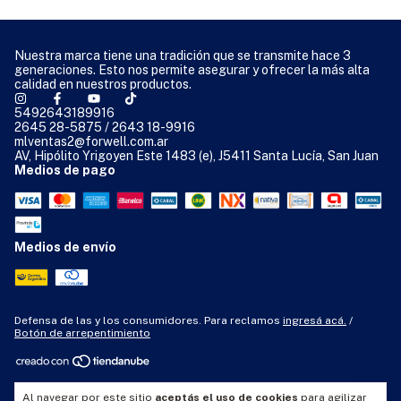
Nuestra marca tiene una tradición que se transmite hace 3
generaciones. Esto nos permite asegurar y ofrecer la más alta
calidad en nuestros productos.
5492643189916
2645 28-5875 / 2643 18-9916
mlventas2@forwell.com.ar
AV, Hipólito Yrigoyen Este 1483 (e), J5411 Santa Lucía, San Juan
Medios de pago
Medios de envío
Defensa de las y los consumidores. Para reclamos
ingresá acá.
/
Botón de arrepentimiento
Copyright Forwell - Doble Tracción SRL - 33716674059 - 2026. Todos
Al navegar por este sitio
aceptás el uso de cookies
para agilizar