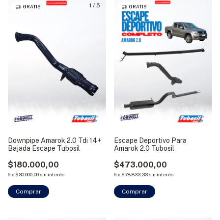
1
/
5
GRATIS
GRATIS
Downpipe Amarok 2.0 Tdi 14+
Escape Deportivo Para
Bajada Escape Tubosil
Amarok 2.0 Tubosil
$180.000,00
$473.000,00
6
x
$30.000,00
sin interés
6
x
$78.833,33
sin interés
Comprar
Comprar