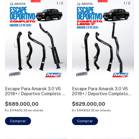
1
/
2
1
/
2
GRATIS
GRATIS
Escape Para Amarok 3.0 V6
Escape Para Amarok 3.0 V6
2018+ / Deportivo Completo 3"
2018+ / Deportivo Completo
Con Silenciador Tubosil
Libre 3" Tubosil
$689.000,00
$629.000,00
6
x
$114.833,33
sin interés
6
x
$104.833,33
sin interés