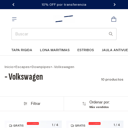
10% OFF por transferencia
TAPA RIGIDA
LONA MARITIMAS
ESTRIBOS
JAULA ANTIVU
Inicio
>
Escapes
>
Downpipes
>
- Volkswagen
- Volkswagen
10 productos
Ordenar por:
Filtrar
Más vendidos
1
/
4
1
/
4
GRATIS
GRATIS