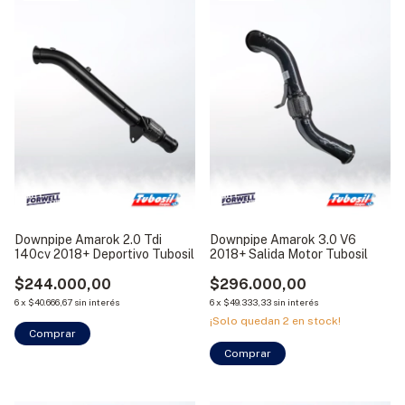
Downpipe Amarok 2.0 Tdi
Downpipe Amarok 3.0 V6
140cv 2018+ Deportivo Tubosil
2018+ Salida Motor Tubosil
$244.000,00
$296.000,00
6
x
$40.666,67
sin interés
6
x
$49.333,33
sin interés
¡Solo quedan
2
en stock!