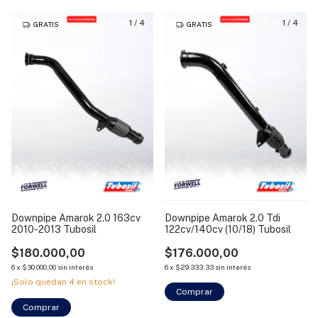
1
/
4
1
/
4
GRATIS
GRATIS
Downpipe Amarok 2.0 163cv
Downpipe Amarok 2.0 Tdi
2010-2013 Tubosil
122cv/140cv (10/18) Tubosil
$180.000,00
$176.000,00
6
x
$30.000,00
sin interés
6
x
$29.333,33
sin interés
¡Solo quedan
4
en stock!