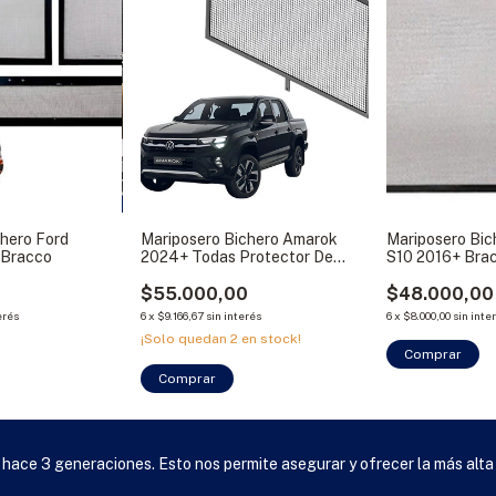
chero Ford
Mariposero Bichero Amarok
Mariposero Bic
 Bracco
2024+ Todas Protector De
S10 2016+ Bra
Radiador Bracco
0
$55.000,00
$48.000,00
erés
6
x
$9.166,67
sin interés
6
x
$8.000,00
sin inte
¡Solo quedan
2
en stock!
 hace 3 generaciones. Esto nos permite asegurar y ofrecer la más alta