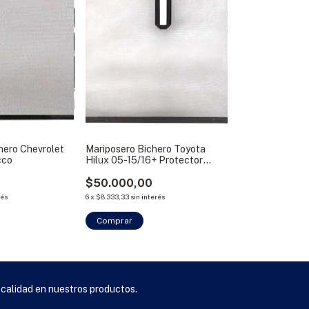
hero Chevrolet
Mariposero Bichero Toyota
cco
Hilux 05-15/16+ Protector
Radiador Bracco
$50.000,00
rés
6
x
$8.333,33
sin interés
Comprar
 calidad en nuestros productos.