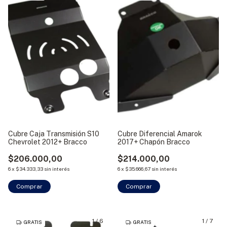
Cubre Caja Transmisión S10
Cubre Diferencial Amarok
Chevrolet 2012+ Bracco
2017+ Chapón Bracco
$206.000,00
$214.000,00
6
x
$34.333,33
sin interés
6
x
$35.666,67
sin interés
1
/
6
1
/
7
GRATIS
GRATIS