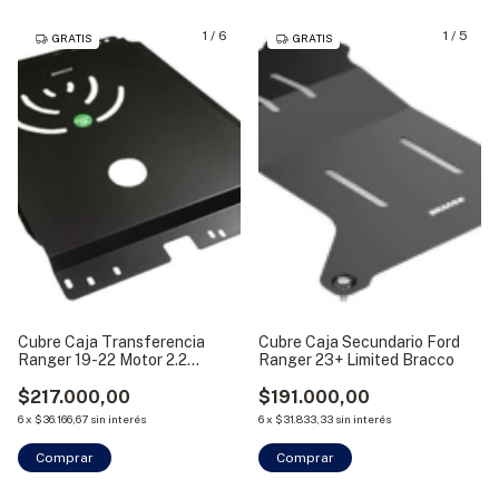
1
/
6
1
/
5
GRATIS
GRATIS
Cubre Caja Transferencia
Cubre Caja Secundario Ford
Ranger 19-22 Motor 2.2
Ranger 23+ Limited Bracco
Chapón Bracco
$217.000,00
$191.000,00
6
x
$36.166,67
sin interés
6
x
$31.833,33
sin interés