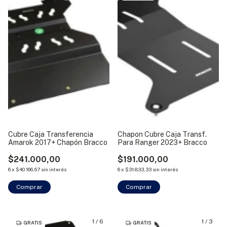
Cubre Caja Transferencia
Chapon Cubre Caja Transf.
Amarok 2017+ Chapón Bracco
Para Ranger 2023+ Bracco
$241.000,00
$191.000,00
6
x
$40.166,67
sin interés
6
x
$31.833,33
sin interés
Comprar
1
/
6
1
/
3
GRATIS
GRATIS