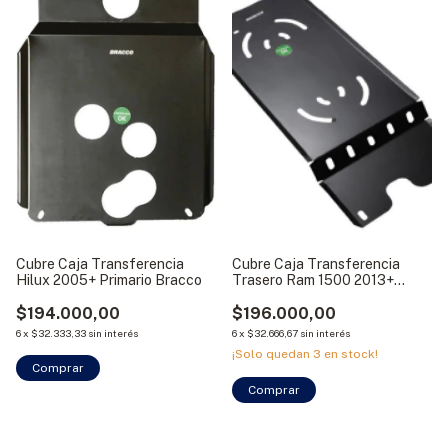
Cubre Caja Transferencia
Cubre Caja Transferencia
Hilux 2005+ Primario Bracco
Trasero Ram 1500 2013+
Bracco
$194.000,00
$196.000,00
6
x
$32.333,33
sin interés
6
x
$32.666,67
sin interés
¡Solo quedan
3
en stock!