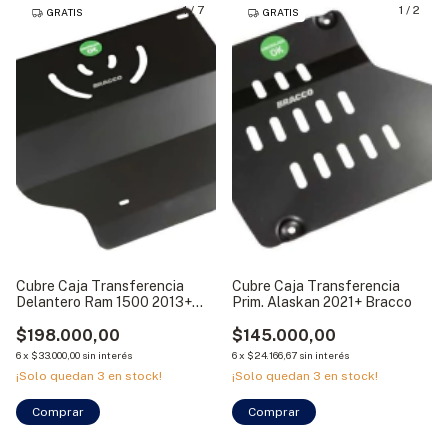
1
/
7
1
/
2
GRATIS
GRATIS
Cubre Caja Transferencia
Cubre Caja Transferencia
Delantero Ram 1500 2013+
Prim. Alaskan 2021+ Bracco
Bracco
$198.000,00
$145.000,00
6
x
$33.000,00
sin interés
6
x
$24.166,67
sin interés
¡Solo quedan
3
en stock!
¡Solo quedan
3
en stock!