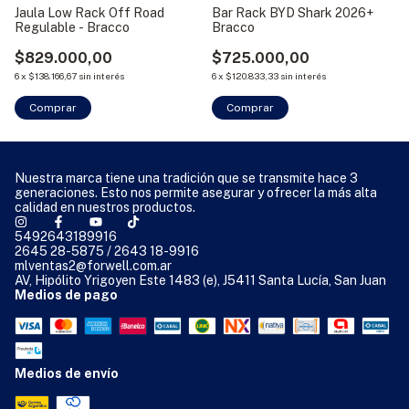
Jaula Low Rack Off Road
Bar Rack BYD Shark 2026+
Regulable - Bracco
Bracco
$829.000,00
$725.000,00
6
x
$138.166,67
sin interés
6
x
$120.833,33
sin interés
Comprar
Nuestra marca tiene una tradición que se transmite hace 3
generaciones. Esto nos permite asegurar y ofrecer la más alta
calidad en nuestros productos.
5492643189916
2645 28-5875 / 2643 18-9916
mlventas2@forwell.com.ar
AV, Hipólito Yrigoyen Este 1483 (e), J5411 Santa Lucía, San Juan
Medios de pago
Medios de envío