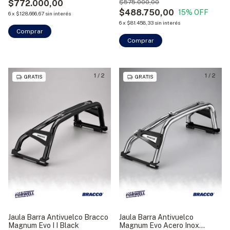
$772.000,00
$575.000,00
$488.750,00
15
% OFF
6
x
$128.666,67
sin interés
6
x
$81.458,33
sin interés
Comprar
Comprar
1
/
2
1
/
2
GRATIS
GRATIS
Jaula Barra Antivuelco Bracco
Jaula Barra Antivuelco
Magnum Evo I I Black
Magnum Evo Acero Inox