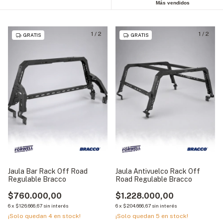
Más vendidos
1
/
2
1
/
2
GRATIS
GRATIS
Jaula Bar Rack Off Road
Jaula Antivuelco Rack Off
Regulable Bracco
Road Regulable Bracco
$760.000,00
$1.228.000,00
6
x
$126.666,67
sin interés
6
x
$204.666,67
sin interés
¡Solo quedan
4
en stock!
¡Solo quedan
5
en stock!