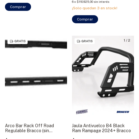
6
x
$110.925,00
sin interés
Comprar
¡Solo quedan
3
en stock!
Comprar
1
/
2
GRATIS
GRATIS
Arco Bar Rack Off Road
Jaula Antivuelco B4 Black
Regulable Bracco (sin
Ram Rampage 2024+ Bracco
refuerzo)