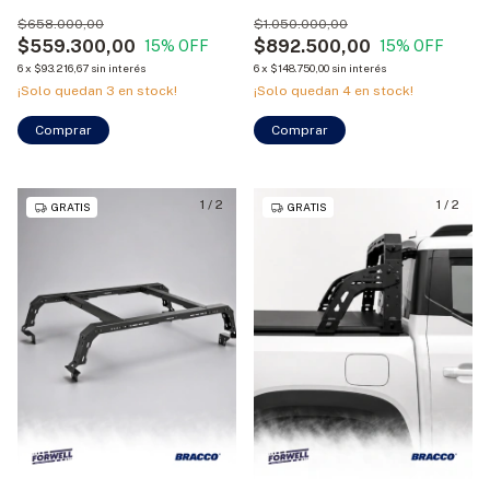
Bracco
$658.000,00
$1.050.000,00
$559.300,00
$892.500,00
15
% OFF
15
% OFF
6
x
$93.216,67
sin interés
6
x
$148.750,00
sin interés
¡Solo quedan
3
en stock!
¡Solo quedan
4
en stock!
Comprar
Comprar
1
/
2
1
/
2
GRATIS
GRATIS