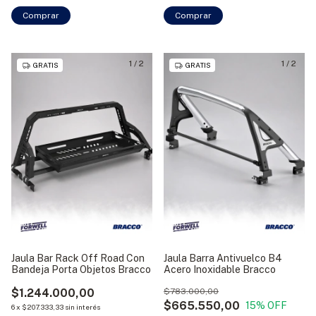
Comprar
Comprar
1
/
2
1
/
2
GRATIS
GRATIS
Jaula Bar Rack Off Road Con
Jaula Barra Antivuelco B4
Bandeja Porta Objetos Bracco
Acero Inoxidable Bracco
$1.244.000,00
$783.000,00
$665.550,00
15
% OFF
6
x
$207.333,33
sin interés