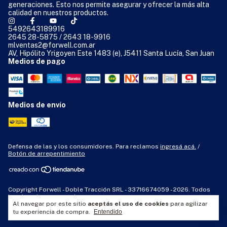
generaciones. Esto nos permite asegurar y ofrecer la más alta
calidad en nuestros productos.
5492643189916
2645 28-5875 / 2643 18-9916
mlventas2@forwell.com.ar
AV, Hipólito Yrigoyen Este 1483 (e), J5411 Santa Lucía, San Juan
Medios de pago
Medios de envío
Defensa de las y los consumidores. Para reclamos
ingresá acá.
/
Botón de arrepentimiento
Copyright Forwell - Doble Tracción SRL - 33716674059 - 2026. Todos
los derechos reservados.
Al navegar por este sitio
aceptás el uso de cookies
para agilizar
tu experiencia de compra.
Entendido