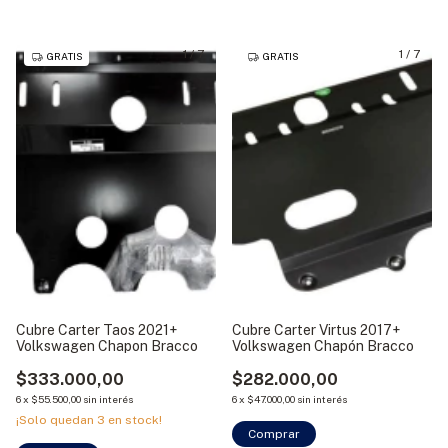
1
/
7
1
/
7
GRATIS
GRATIS
Cubre Carter Taos 2021+
Cubre Carter Virtus 2017+
Volkswagen Chapon Bracco
Volkswagen Chapón Bracco
$333.000,00
$282.000,00
6
x
$55.500,00
sin interés
6
x
$47.000,00
sin interés
¡Solo quedan
3
en stock!