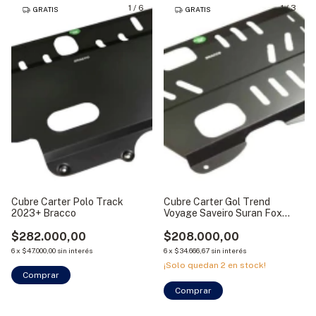
1
/
6
1
/
3
GRATIS
GRATIS
Cubre Carter Polo Track
Cubre Carter Gol Trend
2023+ Bracco
Voyage Saveiro Suran Fox
Bracco
$282.000,00
$208.000,00
6
x
$47.000,00
sin interés
6
x
$34.666,67
sin interés
¡Solo quedan
2
en stock!