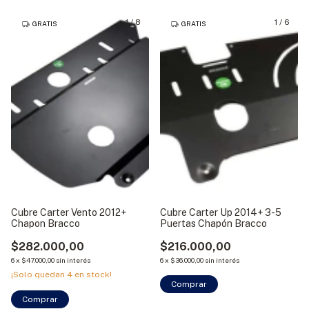
1
/
8
1
/
6
GRATIS
GRATIS
Cubre Carter Vento 2012+
Cubre Carter Up 2014+ 3-5
Chapon Bracco
Puertas Chapón Bracco
$282.000,00
$216.000,00
6
x
$47.000,00
sin interés
6
x
$36.000,00
sin interés
¡Solo quedan
4
en stock!
Comprar