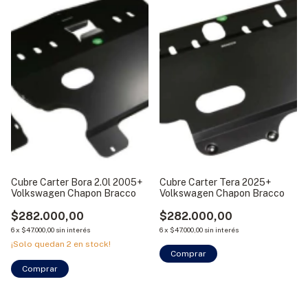
Cubre Carter Bora 2.0l 2005+
Cubre Carter Tera 2025+
Volkswagen Chapon Bracco
Volkswagen Chapon Bracco
$282.000,00
$282.000,00
6
x
$47.000,00
sin interés
6
x
$47.000,00
sin interés
¡Solo quedan
2
en stock!