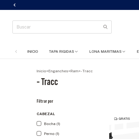
INICIO
TAPA RIGIDAS
LONA MARITIMAS
Inicio
>
Enganches
>
Ram
>
- Tracc
- Tracc
Filtrar por
CABEZAL
GRATIS
Bocha (1)
Perno (1)