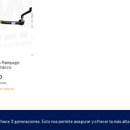
m Rampage
Bracco
0
terés
n stock!
 hace 3 generaciones. Esto nos permite asegurar y ofrecer la más alta