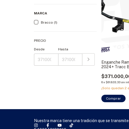
MARCA
Bracco (1)
PRECIO
Desde
Hasta
Enganche Ra
2024+ Tracc 
$371.000,0
6
x
$61.833,33
sin in
¡Solo quedan
2
e
Comprar
Nuestra marca tiene una tradición que se transmite