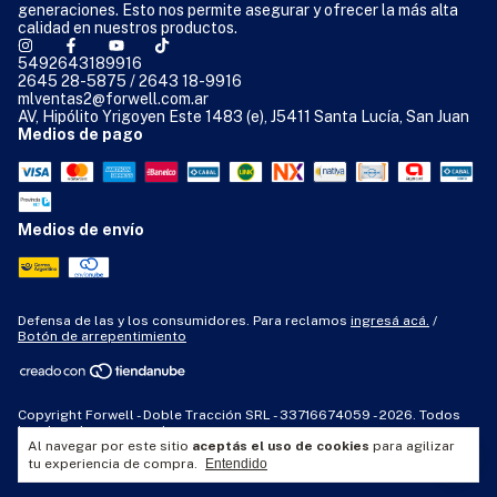
generaciones. Esto nos permite asegurar y ofrecer la más alta
calidad en nuestros productos.
5492643189916
2645 28-5875 / 2643 18-9916
mlventas2@forwell.com.ar
AV, Hipólito Yrigoyen Este 1483 (e), J5411 Santa Lucía, San Juan
Medios de pago
Medios de envío
Defensa de las y los consumidores. Para reclamos
ingresá acá.
/
Botón de arrepentimiento
Copyright Forwell - Doble Tracción SRL - 33716674059 - 2026. Todos
los derechos reservados.
Al navegar por este sitio
aceptás el uso de cookies
para agilizar
tu experiencia de compra.
Entendido