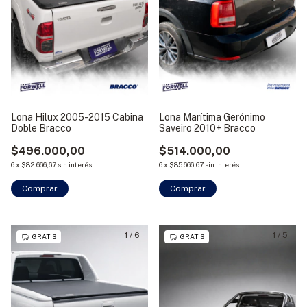
Lona Hilux 2005-2015 Cabina
Lona Marítima Gerónimo
Doble Bracco
Saveiro 2010+ Bracco
$496.000,00
$514.000,00
6
x
$82.666,67
sin interés
6
x
$85.666,67
sin interés
Comprar
1
/
6
1
/
5
GRATIS
GRATIS