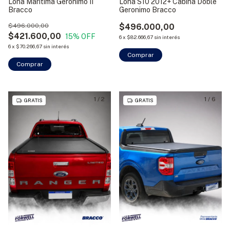
Lona Maritima Geronimo II
Lona S10 2012+ Cabina Doble
Bracco
Geronimo Bracco
$496.000,00
$496.000,00
$421.600,00
15
% OFF
6
x
$82.666,67
sin interés
6
x
$70.266,67
sin interés
Comprar
1
/
2
1
/
6
GRATIS
GRATIS