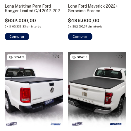
Lona Marítima Para Ford
Lona Ford Maverick 2022+
Ranger Limited C/d 2012-2022
Geronimo Bracco
Bracco
$632.000,00
$496.000,00
6
x
$105.333,33
sin interés
6
x
$82.666,67
sin interés
Comprar
Comprar
1
/
6
1
/
5
GRATIS
GRATIS