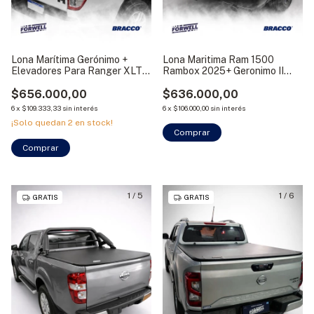
Lona Marítima Gerónimo +
Lona Maritima Ram 1500
Elevadores Para Ranger XLT
Rambox 2025+ Geronimo II
2012-2022 Bracco
Bracco
$656.000,00
$636.000,00
6
x
$109.333,33
sin interés
6
x
$106.000,00
sin interés
¡Solo quedan
2
en stock!
Comprar
Comprar
1
/
5
1
/
6
GRATIS
GRATIS