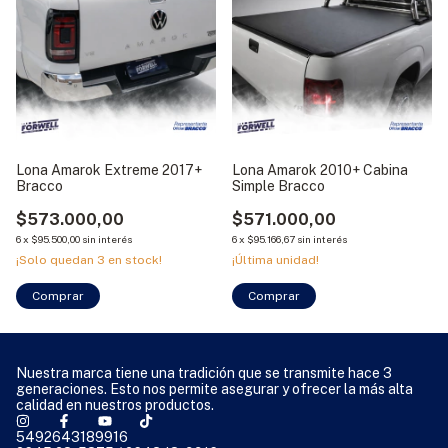
Lona Amarok Extreme 2017+
Lona Amarok 2010+ Cabina
Bracco
Simple Bracco
$573.000,00
$571.000,00
6
x
$95.500,00
sin interés
6
x
$95.166,67
sin interés
¡Solo quedan
3
en stock!
¡Última unidad!
Comprar
Comprar
Nuestra marca tiene una tradición que se transmite hace 3
generaciones. Esto nos permite asegurar y ofrecer la más alta
calidad en nuestros productos.
5492643189916