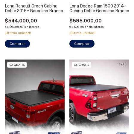
Lona Renault Oroch Cabina
Lona Dodge Ram 1500 2014+
Doble 2016+ Geronimo Bracco
Cabina Doble Geronimo Bracco
$544.000,00
$595.000,00
6
x
$90.666,67
sin interés
6
x
$99.166,67
sin interés
¡Última unidad!
¡Última unidad!
Comprar
1
/
6
GRATIS
GRATIS