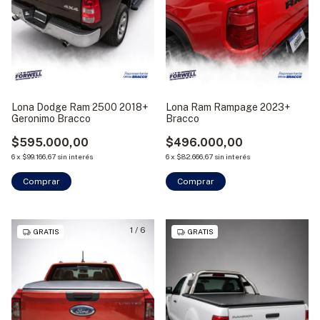
Lona Dodge Ram 2500 2018+
Lona Ram Rampage 2023+
Geronimo Bracco
Bracco
$595.000,00
$496.000,00
6
x
$99.166,67
sin interés
6
x
$82.666,67
sin interés
Comprar
Comprar
1
/
6
GRATIS
GRATIS