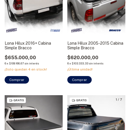
Lona Hilux 2016+ Cabina
Lona Hilux 2005-2015 Cabina
Simple Bracco
Simple Bracco
$655.000,00
$620.000,00
6
x
$109.166,67
sin interés
6
x
$103.333,33
sin interés
¡Solo quedan
4
en stock!
¡Última unidad!
Comprar
Comprar
1
/
7
GRATIS
GRATIS