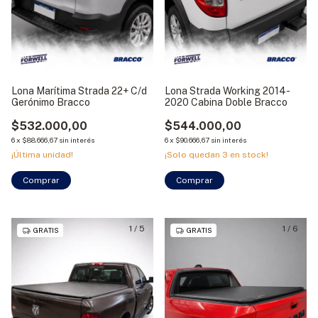
Lona Marítima Strada 22+ C/d
Lona Strada Working 2014-
Gerónimo Bracco
2020 Cabina Doble Bracco
$532.000,00
$544.000,00
6
x
$88.666,67
sin interés
6
x
$90.666,67
sin interés
¡Última unidad!
¡Solo quedan
3
en stock!
Comprar
1
/
5
1
/
6
GRATIS
GRATIS