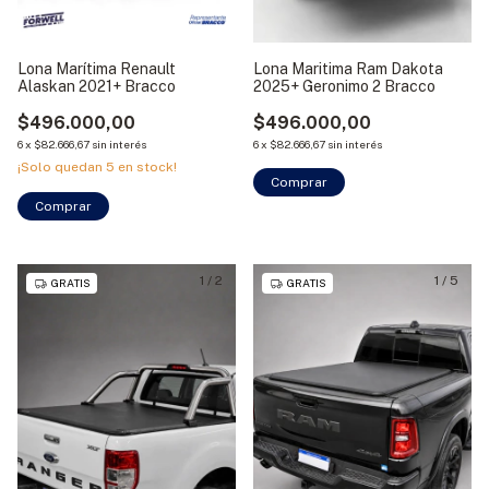
Lona Marítima Renault
Lona Maritima Ram Dakota
Alaskan 2021+ Bracco
2025+ Geronimo 2 Bracco
$496.000,00
$496.000,00
6
x
$82.666,67
sin interés
6
x
$82.666,67
sin interés
¡Solo quedan
5
en stock!
Comprar
Comprar
1
/
2
1
/
5
GRATIS
GRATIS