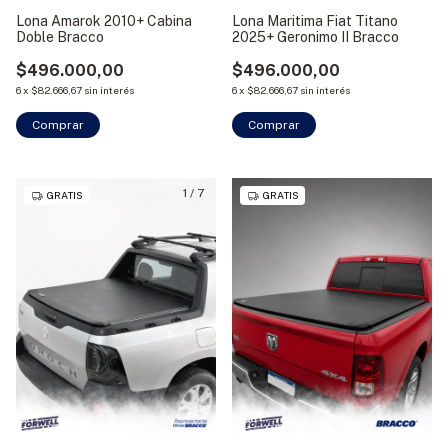
Lona Amarok 2010+ Cabina
Lona Maritima Fiat Titano
Doble Bracco
2025+ Geronimo II Bracco
$496.000,00
$496.000,00
6
x
$82.666,67
sin interés
6
x
$82.666,67
sin interés
Comprar
Comprar
1
/
7
GRATIS
GRATIS