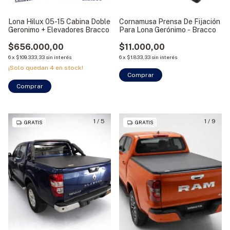
Lona Hilux 05-15 Cabina Doble
Cornamusa Prensa De Fijación
Geronimo + Elevadores Bracco
Para Lona Gerónimo - Bracco
$656.000,00
$11.000,00
6
x
$109.333,33
sin interés
6
x
$1.833,33
sin interés
¡Solo quedan
4
en stock!
1
/
5
1
/
9
GRATIS
GRATIS