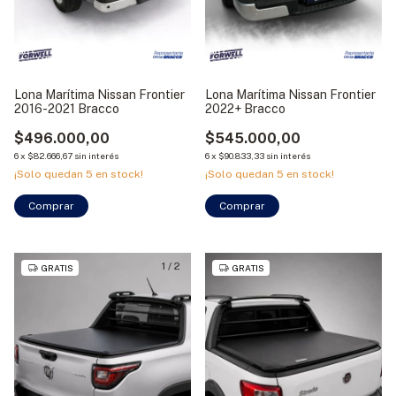
Lona Marítima Nissan Frontier
Lona Marítima Nissan Frontier
2016-2021 Bracco
2022+ Bracco
$496.000,00
$545.000,00
6
x
$82.666,67
sin interés
6
x
$90.833,33
sin interés
¡Solo quedan
5
en stock!
¡Solo quedan
5
en stock!
Comprar
Comprar
1
/
2
GRATIS
GRATIS