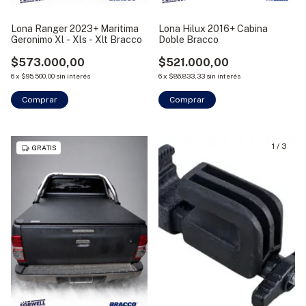
Lona Ranger 2023+ Maritima
Lona Hilux 2016+ Cabina
Geronimo Xl - Xls - Xlt Bracco
Doble Bracco
$573.000,00
$521.000,00
6
x
$95.500,00
sin interés
6
x
$86.833,33
sin interés
Comprar
1
/
3
GRATIS