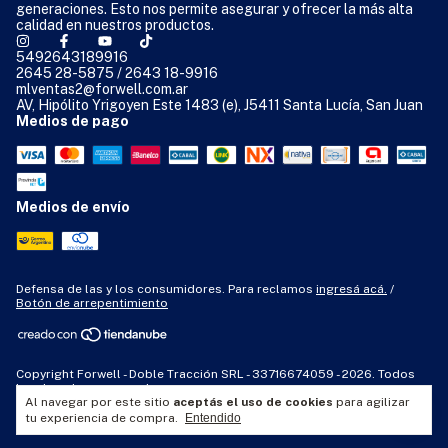
generaciones. Esto nos permite asegurar y ofrecer la más alta
calidad en nuestros productos.
5492643189916
2645 28-5875 / 2643 18-9916
mlventas2@forwell.com.ar
AV, Hipólito Yrigoyen Este 1483 (e), J5411 Santa Lucía, San Juan
Medios de pago
Medios de envío
Defensa de las y los consumidores. Para reclamos
ingresá acá.
/
Botón de arrepentimiento
Copyright Forwell - Doble Tracción SRL - 33716674059 - 2026. Todos
los derechos reservados.
Al navegar por este sitio
aceptás el uso de cookies
para agilizar
tu experiencia de compra.
Entendido