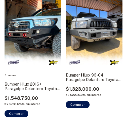
Bumper Hilux 96-04
3 colores
Paragolpe Delantero Toyota
Bumper Hilux 2016+
Off Road Fc
Paragolpe Delantero Toyota
$1.323.000,00
Fc
6
x
$220.500,00
sin interés
$1.548.750,00
6
x
$258.125,00
sin interés
Comprar
Comprar