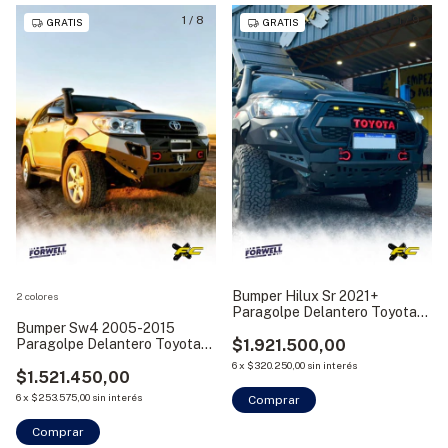
1
/
8
1
/
9
GRATIS
GRATIS
Bumper Hilux Sr 2021+
2 colores
Paragolpe Delantero Toyota
Bumper Sw4 2005-2015
Off Road Fc
Paragolpe Delantero Toyota
$1.921.500,00
Off Road Fc
6
x
$320.250,00
sin interés
$1.521.450,00
6
x
$253.575,00
sin interés
Comprar
Comprar