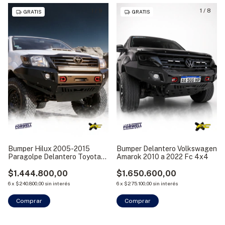
1
/
9
1
/
8
GRATIS
GRATIS
Bumper Hilux 2005-2015
Bumper Delantero Volkswagen
Paragolpe Delantero Toyota
Amarok 2010 a 2022 Fc 4x4
Fc
$1.444.800,00
$1.650.600,00
6
x
$240.800,00
sin interés
6
x
$275.100,00
sin interés
Comprar
Comprar