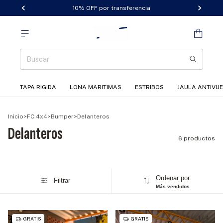
10% OFF por transferencia
TAPA RIGIDA
LONA MARITIMAS
ESTRIBOS
JAULA ANTIVU
Inicio
>
FC 4x4
>
Bumper
>
Delanteros
Delanteros
6 productos
Ordenar por:
Filtrar
Más vendidos
1
/
8
1
/
4
GRATIS
GRATIS