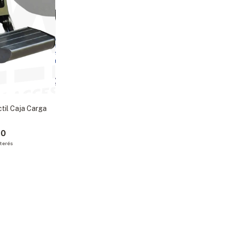
til Caja Carga
00
nterés