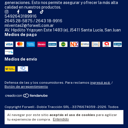
generaciones. Esto nos permite asegurar y ofrecer la más alta
calidad en nuestros productos.
5492643189916
2645 28-5875 / 2643 18-9916
mlventas2@forwell.com.ar
AV, Hipólito Yrigoyen Este 1483 (e), J5411 Santa Lucía, San Juan
Medios de pago
Medios de envío
Defensa de las y los consumidores. Para reclamos
ingresá acá.
/
Botón de arrepentimiento
Copyright Forwell - Doble Tracción SRL - 33716674059 - 2026. Todos
los derechos reservados.
Al navegar por este sitio
aceptás el uso de cookies
para agilizar
tu experiencia de compra.
Entendido