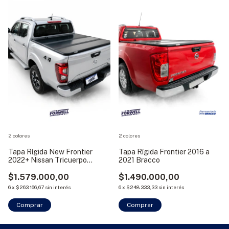
2 colores
2 colores
Tapa Rígida New Frontier
Tapa Rígida Frontier 2016 a
2022+ Nissan Tricuerpo
2021 Bracco
Bracco
$1.579.000,00
$1.490.000,00
6
x
$263.166,67
sin interés
6
x
$248.333,33
sin interés
Comprar
Comprar