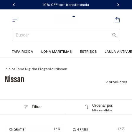
10% OFF por transferencia
TAPA RIGIDA
LONA MARITIMAS
ESTRIBOS
JAULA ANTIVU
Inicio
>
Tapa Rigida
>
Plegable
>
Nissan
Nissan
2 productos
Ordenar por:
Filtrar
Más vendidos
1
/
6
1
/
7
GRATIS
GRATIS