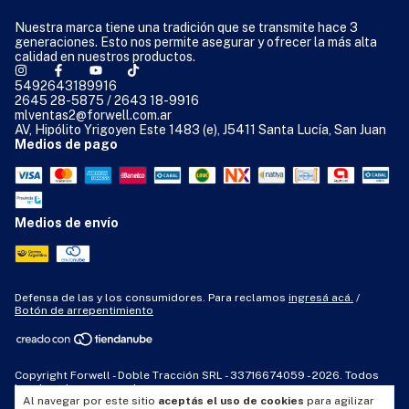
Nuestra marca tiene una tradición que se transmite hace 3
generaciones. Esto nos permite asegurar y ofrecer la más alta
calidad en nuestros productos.
5492643189916
2645 28-5875 / 2643 18-9916
mlventas2@forwell.com.ar
AV, Hipólito Yrigoyen Este 1483 (e), J5411 Santa Lucía, San Juan
Medios de pago
Medios de envío
Defensa de las y los consumidores. Para reclamos
ingresá acá.
/
Botón de arrepentimiento
Copyright Forwell - Doble Tracción SRL - 33716674059 - 2026. Todos
los derechos reservados.
Al navegar por este sitio
aceptás el uso de cookies
para agilizar