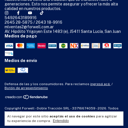
generaciones. Esto nos permite asegurar y ofrecer la más alta
calidad en nuestros productos.
5492643189916
2645 28-5875 / 2643 18-9916
mlventas2@forwell.com.ar
AV, Hipólito Yrigoyen Este 1483 (e), J5411 Santa Lucía, San Juan
Medios de pago
Medios de envío
Defensa de las y los consumidores. Para reclamos
ingresá acá.
/
Botón de arrepentimiento
Copyright Forwell - Doble Tracción SRL - 33716674059 - 2026. Todos
los derechos reservados.
Al navegar por este sitio
aceptás el uso de cookies
para agilizar
tu experiencia de compra.
Entendido