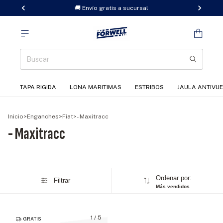
🚚 Envío gratis a sucursal
TAPA RIGIDA
LONA MARITIMAS
ESTRIBOS
JAULA ANTIVU
Inicio
>
Enganches
>
Fiat
>
- Maxitracc
- Maxitracc
Ordenar por:
Filtrar
Más vendidos
1
/
5
GRATIS