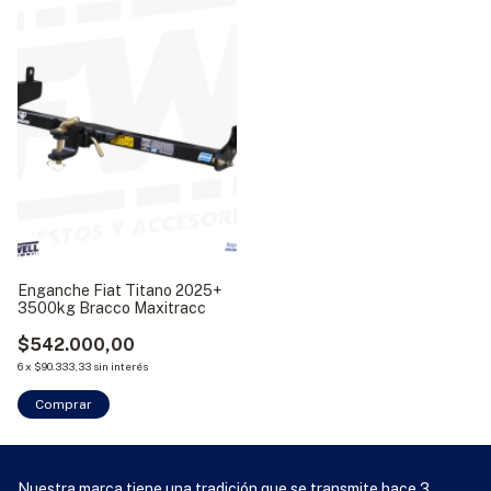
Enganche Fiat Titano 2025+
3500kg Bracco Maxitracc
$542.000,00
6
x
$90.333,33
sin interés
Comprar
Nuestra marca tiene una tradición que se transmite hace 3