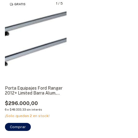
1
/
5
GRATIS
Porta Equipajes Ford Ranger
2012+ Limited Barra Alum.
Bracco
$296.000,00
6
x
$49.333,33
sin interés
¡Solo quedan
2
en stock!
Comprar