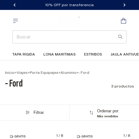
10% OFF por transferencia
TAPA RIGIDA
LONA MARITIMAS
ESTRIBOS
JAULA ANTIVU
Inicio
>
Viajes
>
Porta Equipajes
>
Aluminio
>
- Ford
- Ford
3 productos
Ordenar por:
Filtrar
Más vendidos
1
/
8
1
/
8
GRATIS
GRATIS