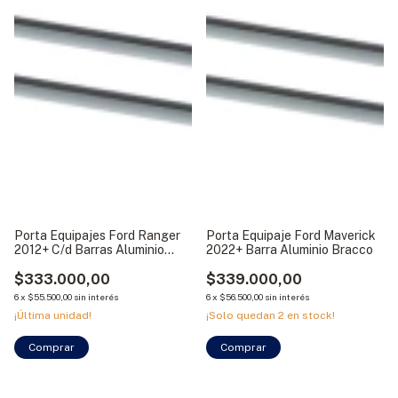
Porta Equipajes Ford Ranger
Porta Equipaje Ford Maverick
2012+ C/d Barras Aluminio
2022+ Barra Aluminio Bracco
Bracco
$333.000,00
$339.000,00
6
x
$55.500,00
sin interés
6
x
$56.500,00
sin interés
¡Última unidad!
¡Solo quedan
2
en stock!
Comprar
Comprar