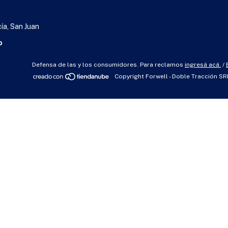
cía, San Juan
o
Defensa de las y los consumidores. Para reclamos
ingresá acá.
/
Copyright Forwell - Doble Tracción S