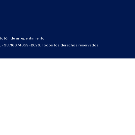
Botón de arrepentimiento
RL - 33716674059 - 2026. Todos los derechos reservados.