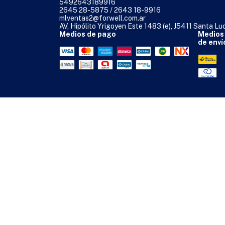
5492643189916
2645 28-5875 / 2643 18-9916
mlventas2@forwell.com.ar
AV, Hipólito Yrigoyen Este 1483 (e), J5411 Santa Lu
Medios de pago
Medios
de enví