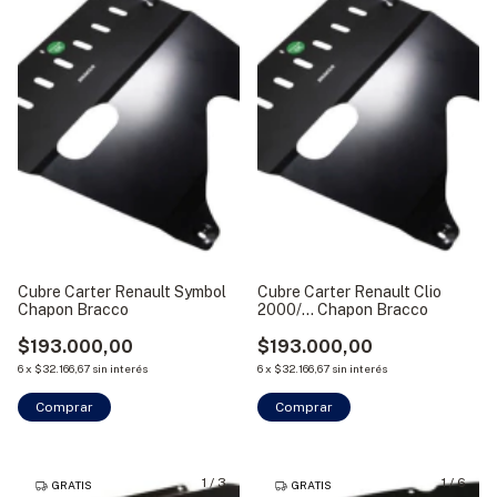
Cubre Carter Renault Symbol
Cubre Carter Renault Clio
Chapon Bracco
2000/... Chapon Bracco
$193.000,00
$193.000,00
6
x
$32.166,67
sin interés
6
x
$32.166,67
sin interés
1
/
3
1
/
6
GRATIS
GRATIS