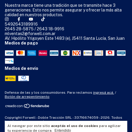
Nuestra marca tiene una tradición que se transmite hace 3
generaciones. Esto nos permite asegurar y ofrecer la más alta
calidad en nuestros productos.
5492643189916
2645 28-5875 / 2643 18-9916
mlventas2@forwell.com.ar
AV, Hipólito Yrigoyen Este 1483 (e), J5411 Santa Lucía, San Juan
Medios de pago
Medios de envío
Defensa de las y los consumidores. Para reclamos
ingresá acá.
/
Botón de arrepentimiento
Copyright Forwell - Doble Tracción SRL - 33716674059 - 2026. Todos
los derechos reservados.
Al navegar por este sitio
aceptás el uso de cookies
para agilizar
tu experiencia de compra.
Entendido