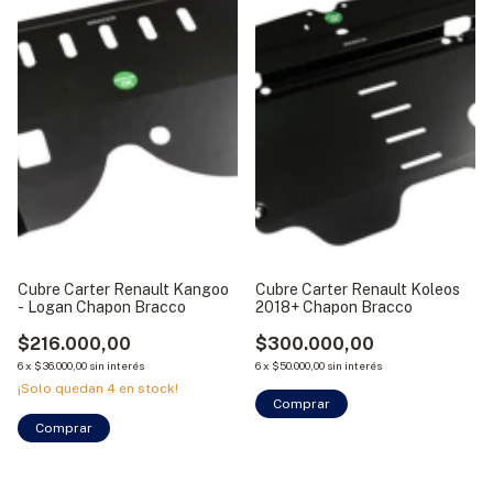
Cubre Carter Renault Kangoo
Cubre Carter Renault Koleos
- Logan Chapon Bracco
2018+ Chapon Bracco
$216.000,00
$300.000,00
6
x
$36.000,00
sin interés
6
x
$50.000,00
sin interés
¡Solo quedan
4
en stock!