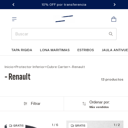
10% OFF por transferencia
TAPA RIGIDA
LONA MARITIMAS
ESTRIBOS
JAULA ANTIVU
Inicio
>
Protector Inferior
>
Cubre Carter
>
- Renault
- Renault
13 productos
Ordenar por:
Filtrar
Más vendidos
1
/
6
1
/
2
GRATIS
GRATIS