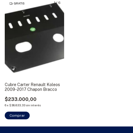
1
/
6
GRATIS
Cubre Carter Renault Koleos
2009-2017 Chapon Bracco
$233.000,00
6
x
$38.833,33
sin interés