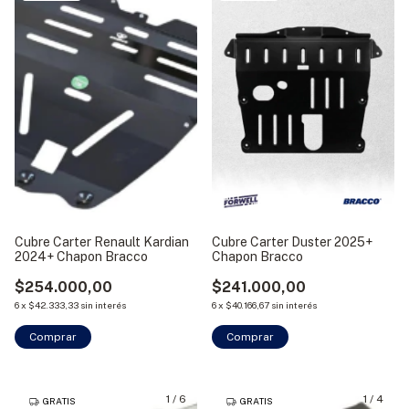
Cubre Carter Renault Kardian
Cubre Carter Duster 2025+
2024+ Chapon Bracco
Chapon Bracco
$254.000,00
$241.000,00
6
x
$42.333,33
sin interés
6
x
$40.166,67
sin interés
1
/
6
1
/
4
GRATIS
GRATIS