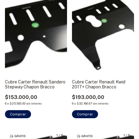
Cubre Carter Renault Sandero
Cubre Carter Renault Kwid
Stepway Chapon Bracco
2017+ Chapon Bracco
$153.000,00
$193.000,00
6
x
$25.500,00
sin interés
6
x
$32.166,67
sin interés
1
/
6
1
/
6
GRATIS
GRATIS