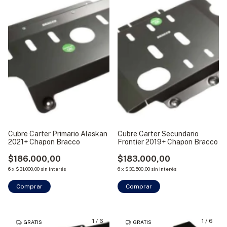
Cubre Carter Primario Alaskan
Cubre Carter Secundario
2021+ Chapon Bracco
Frontier 2019+ Chapon Bracco
$186.000,00
$183.000,00
6
x
$31.000,00
sin interés
6
x
$30.500,00
sin interés
1
/
6
1
/
6
GRATIS
GRATIS