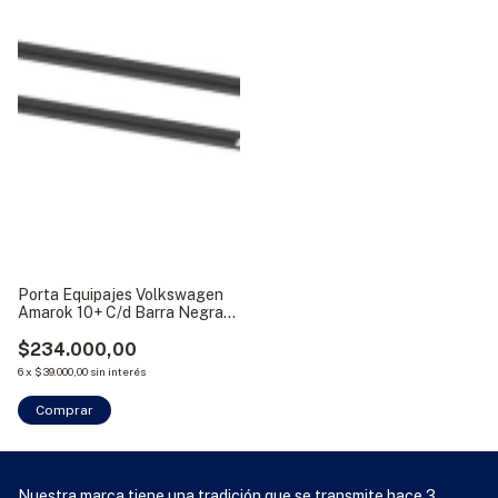
Porta Equipajes Volkswagen
Amarok 10+ C/d Barra Negra
Bracco
$234.000,00
6
x
$39.000,00
sin interés
Nuestra marca tiene una tradición que se transmite hace 3