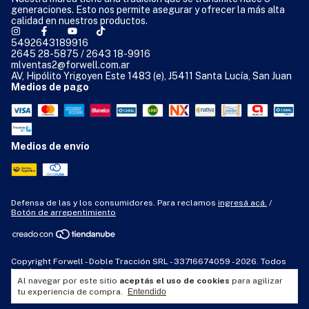
generaciones. Esto nos permite asegurar y ofrecer la más alta
calidad en nuestros productos.
5492643189916
2645 28-5875 / 2643 18-9916
mlventas2@forwell.com.ar
AV, Hipólito Yrigoyen Este 1483 (e), J5411 Santa Lucía, San Juan
Medios de pago
Medios de envío
Defensa de las y los consumidores. Para reclamos
ingresá acá.
/
Botón de arrepentimiento
Copyright Forwell - Doble Tracción SRL - 33716674059 - 2026. Todos
los derechos reservados.
Al navegar por este sitio
aceptás el uso de cookies
para agilizar
tu experiencia de compra.
Entendido