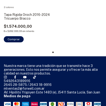
2 colores
Tapa Rigida Oroch 2016-2024
Tricuerpo Bracco
$1.574.000,00
6
x
$262.333,33
sin interés
Comprar
Nuestra marca tiene una tradición que se transmite hace 3
generaciones. Esto nos permite asegurar y ofrecer la más alta
calidad en nuestros productos.
5492643189916
2645 28-5875 / 2643 18-9916
mlventas2@forwell.com.ar
AV, Hipólito Yrigoyen Este 1483 (e), J5411 Santa Lucía, San Juan
Medios de pago