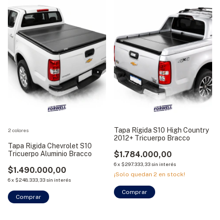
Tapa Rígida S10 High Country
2 colores
2012+ Tricuerpo Bracco
Tapa Rigida Chevrolet S10
Tricuerpo Aluminio Bracco
$1.784.000,00
6
x
$297.333,33
sin interés
$1.490.000,00
¡Solo quedan
2
en stock!
6
x
$248.333,33
sin interés
Comprar
Comprar