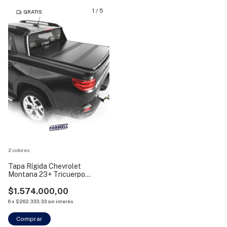
1
/
5
GRATIS
2 colores
Tapa Rígida Chevrolet
Montana 23+ Tricuerpo
Aluminio Bracco
$1.574.000,00
6
x
$262.333,33
sin interés
Comprar