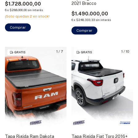
$1.728.000,00
2021 Bracco
6
x
$288.000,00
sin interés
$1.490.000,00
¡Solo quedan
2
en stock!
6
x
$248.333,33
sin interés
Comprar
Comprar
1
/
7
1
/
10
GRATIS
GRATIS
Tapa Rigida Ram Dakota
Tapa Rigida Fiat Toro 2016+