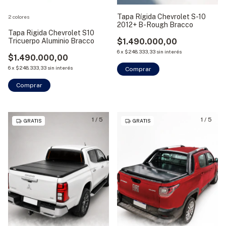
Tapa Rígida Chevrolet S-10
2 colores
2012+ B-Rough Bracco
Tapa Rigida Chevrolet S10
Tricuerpo Aluminio Bracco
$1.490.000,00
6
x
$248.333,33
sin interés
$1.490.000,00
6
x
$248.333,33
sin interés
Comprar
Comprar
1
/
5
1
/
5
GRATIS
GRATIS