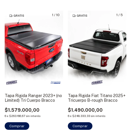
1
/
10
1
/
5
GRATIS
GRATIS
Tapa Rigida Ranger 2023+ (no
Tapa Rigida Fiat Titano 2025+
Limited) Tri Cuerpo Bracco
Tricuerpo B-rough Bracco
$1.579.000,00
$1.490.000,00
6
x
$263.166,67
sin interés
6
x
$248.333,33
sin interés
Comprar
Comprar