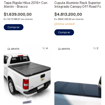
Tapa Rígida Hilux 2016+ Con
Cupula Aluminio Rack Superior
Alerón - Bracco
Integrado Canopy Off Road Fc
$1.639.000,00
$4.813.200,00
6
x
$273.166,67
sin interés
6
x
$802.200,00
sin interés
¡Última unidad!
Comprar
Comprar
1
/
4
1
/
2
GRATIS
GRATIS