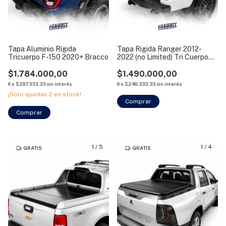
Tapa Aluminio Rígida
Tapa Rigida Ranger 2012-
Tricuerpo F-150 2020+ Bracco
2022 (no Limited) Tri Cuerpo
Bracco
$1.784.000,00
$1.490.000,00
6
x
$297.333,33
sin interés
6
x
$248.333,33
sin interés
¡Solo quedan
2
en stock!
Comprar
Comprar
1
/
5
1
/
4
GRATIS
GRATIS