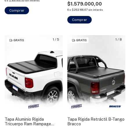
6
x
$300.000,00
sin interés
$1.579.000,00
6
x
$263.166,67
sin interés
Comprar
Comprar
1
/
5
1
/
8
GRATIS
GRATIS
Tapa Aluminio Rígida
Tapa Rígida Retráctil B-Tango
Tricuerpo Ram Rampage
Bracco
2024+ Bracco