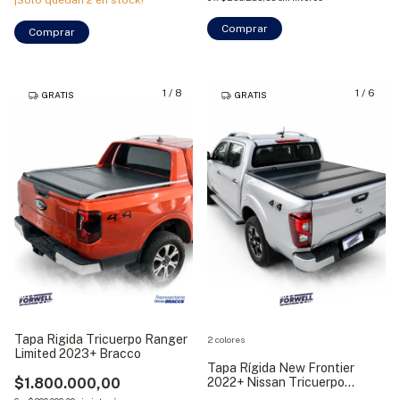
¡Solo quedan
2
en stock!
Comprar
Comprar
1
/
8
1
/
6
GRATIS
GRATIS
Tapa Rigida Tricuerpo Ranger
2 colores
Limited 2023+ Bracco
Tapa Rígida New Frontier
$1.800.000,00
2022+ Nissan Tricuerpo
Bracco