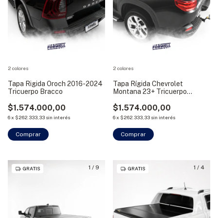
2 colores
2 colores
Tapa Rigida Oroch 2016-2024
Tapa Rígida Chevrolet
Tricuerpo Bracco
Montana 23+ Tricuerpo
Aluminio Bracco
$1.574.000,00
$1.574.000,00
6
x
$262.333,33
sin interés
6
x
$262.333,33
sin interés
Comprar
Comprar
1
/
9
1
/
4
GRATIS
GRATIS