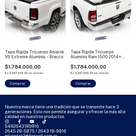
Tapa Rígida Tricuerpo Amarok
Tapa Rígida Tricuerpo
V6 Extreme Aluminio - Bracco
Aluminio Ram 1500 2014+
Bracco
$1.784.000,00
$1.784.000,00
6
x
$297.333,33
sin interés
6
x
$297.333,33
sin interés
Comprar
Comprar
Nuestra marca tiene una tradición que se transmite hace 3
generaciones. Esto nos permite asegurar y ofrecer la más alta
calidad en nuestros productos.
5492643189916
2645 28-5875 / 2643 18-9916