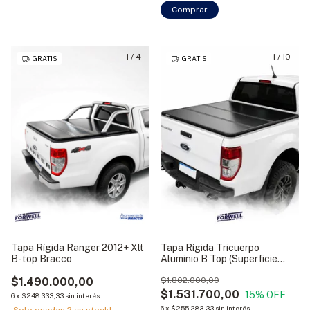
Comprar
1
/
4
1
/
10
GRATIS
GRATIS
Tapa Rígida Ranger 2012+ Xlt
Tapa Rígida Tricuerpo
B-top Bracco
Aluminio B Top (Superficie
Lisa) Bracco
$1.490.000,00
$1.802.000,00
$1.531.700,00
15
% OFF
6
x
$248.333,33
sin interés
6
x
$255.283,33
sin interés