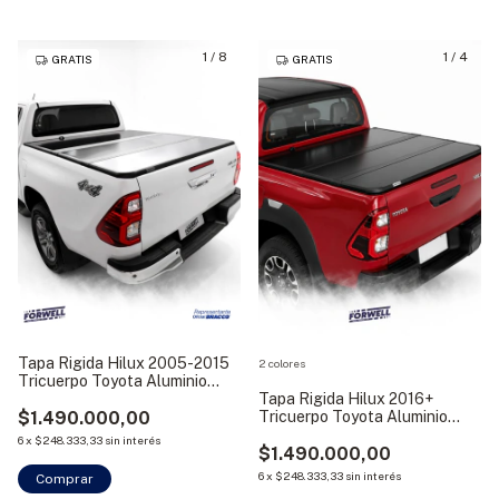
1
/
8
1
/
4
GRATIS
GRATIS
Tapa Rigida Hilux 2005-2015
2 colores
Tricuerpo Toyota Aluminio
Bracco
Tapa Rigida Hilux 2016+
$1.490.000,00
Tricuerpo Toyota Aluminio
Bracco
6
x
$248.333,33
sin interés
$1.490.000,00
6
x
$248.333,33
sin interés
Comprar