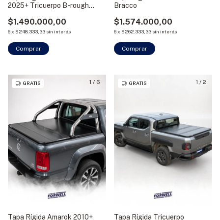
2025+ Tricuerpo B-rough
Bracco
Bracco
$1.490.000,00
$1.574.000,00
6
x
$248.333,33
sin interés
6
x
$262.333,33
sin interés
Comprar
Comprar
1
/
6
1
/
2
GRATIS
GRATIS
Tapa Rígida Amarok 2010+
Tapa Rígida Tricuerpo