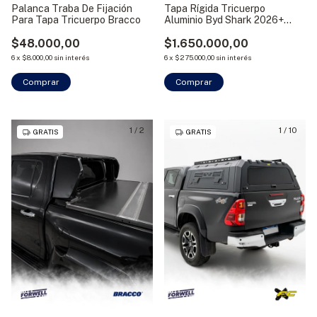
Palanca Traba De Fijación
Tapa Rígida Tricuerpo
Para Tapa Tricuerpo Bracco
Aluminio Byd Shark 2026+
Bracco
$48.000,00
$1.650.000,00
6
x
$8.000,00
sin interés
6
x
$275.000,00
sin interés
1
/
2
1
/
10
GRATIS
GRATIS