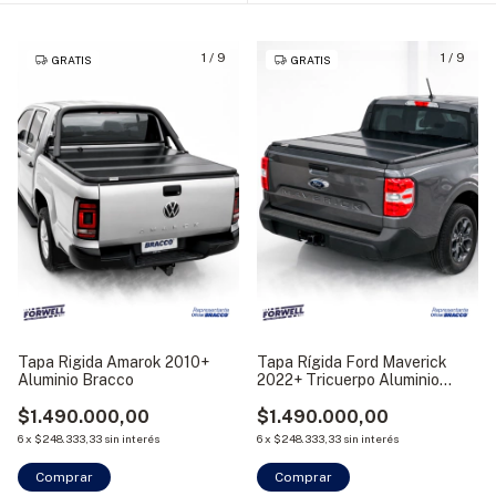
1
/
9
1
/
9
GRATIS
GRATIS
Tapa Rigida Amarok 2010+
Tapa Rígida Ford Maverick
Aluminio Bracco
2022+ Tricuerpo Aluminio
Bracco
$1.490.000,00
$1.490.000,00
6
x
$248.333,33
sin interés
6
x
$248.333,33
sin interés
Comprar
Comprar