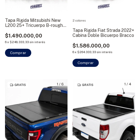
Tapa Rigida Mitsubishi New
2 colores
L200 25+ Tricuerpo B-rough
Bracco
Tapa Rigida Fiat Strada 2022+
$1.490.000,00
Cabina Doble Bicuerpo Bracco
6
x
$248.333,33
sin interés
$1.586.000,00
6
x
$264.333,33
sin interés
Comprar
Comprar
1
/
6
1
/
4
GRATIS
GRATIS