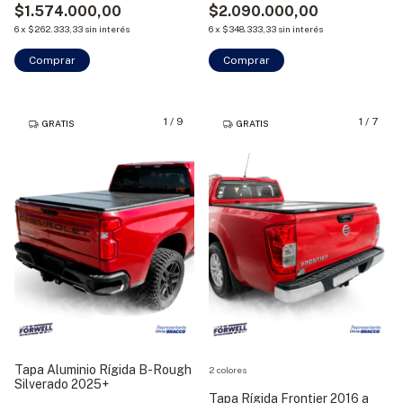
$1.574.000,00
$2.090.000,00
6
x
$262.333,33
sin interés
6
x
$348.333,33
sin interés
Comprar
Comprar
1
/
9
1
/
7
GRATIS
GRATIS
Tapa Aluminio Rígida B-Rough
2 colores
Silverado 2025+
Tapa Rígida Frontier 2016 a