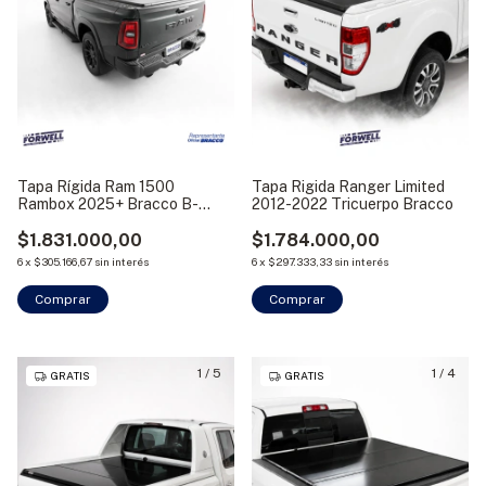
Tapa Rígida Ram 1500
Tapa Rigida Ranger Limited
Rambox 2025+ Bracco B-
2012-2022 Tricuerpo Bracco
rough
$1.831.000,00
$1.784.000,00
6
x
$305.166,67
sin interés
6
x
$297.333,33
sin interés
Comprar
Comprar
1
/
5
1
/
4
GRATIS
GRATIS