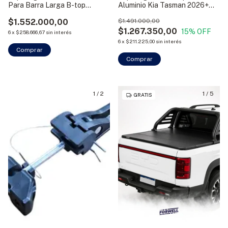
Para Barra Larga B-top
Aluminio Kia Tasman 2026+
Bracco
C/D Bracco
$1.552.000,00
$1.491.000,00
$1.267.350,00
15
% OFF
6
x
$258.666,67
sin interés
6
x
$211.225,00
sin interés
Comprar
Comprar
1
/
2
1
/
5
GRATIS