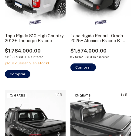
Tapa Rígida S10 High Country
Tapa Rigida Renault Oroch
2012+ Tricuerpo Bracco
2025+ Aluminio Bracco B-
rough
$1.784.000,00
$1.574.000,00
6
x
$297.333,33
sin interés
6
x
$262.333,33
sin interés
¡Solo quedan
2
en stock!
Comprar
Comprar
1
/
5
1
/
5
GRATIS
GRATIS